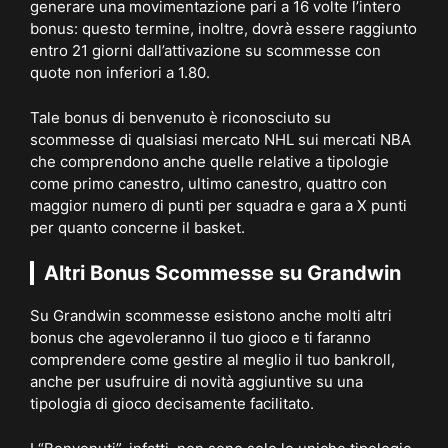
generare una movimentazione pari a 16 volte l’intero
bonus: questo termine, inoltre, dovrà essere raggiunto
entro 21 giorni dall’attivazione su scommesse con
quote non inferiori a 1.80.
Tale bonus di benvenuto è riconosciuto su
scommesse di qualsiasi mercato NHL sui mercati NBA
che comprendono anche quelle relative a tipologie
come primo canestro, ultimo canestro, quattro con
maggior numero di punti per squadra e gara a X punti
per quanto concerne il basket.
Altri Bonus Scommesse su Grandwin
Su Grandwin scommesse esistono anche molti altri
bonus che agevoleranno il tuo gioco e ti faranno
comprendere come gestire al meglio il tuo bankroll,
anche per usufruire di novità aggiuntive su una
tipologia di gioco decisamente facilitato.