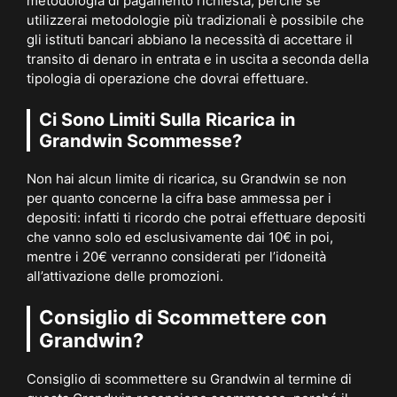
metodologia di pagamento richiesta, perché se
utilizzerai metodologie più tradizionali è possibile che
gli istituti bancari abbiano la necessità di accettare il
transito di denaro in entrata e in uscita a seconda della
tipologia di operazione che dovrai effettuare.
Ci Sono Limiti Sulla Ricarica in
Grandwin Scommesse?
Non hai alcun limite di ricarica, su Grandwin se non
per quanto concerne la cifra base ammessa per i
depositi: infatti ti ricordo che potrai effettuare depositi
che vanno solo ed esclusivamente dai 10€ in poi,
mentre i 20€ verranno considerati per l’idoneità
all’attivazione delle promozioni.
Consiglio di Scommettere con
Grandwin?
Consiglio di scommettere su Grandwin al termine di