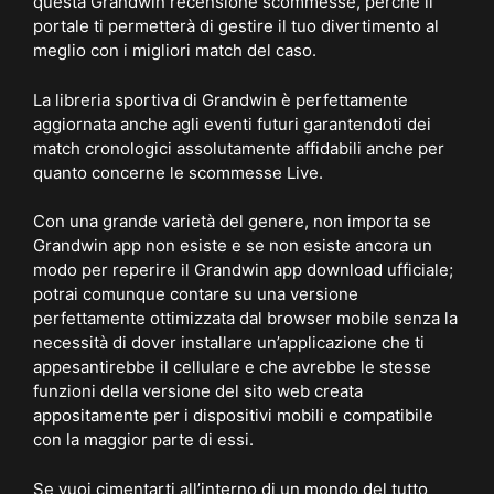
questa Grandwin recensione scommesse, perché il
portale ti permetterà di gestire il tuo divertimento al
meglio con i migliori match del caso.
La libreria sportiva di Grandwin è perfettamente
aggiornata anche agli eventi futuri garantendoti dei
match cronologici assolutamente affidabili anche per
quanto concerne le scommesse Live.
Con una grande varietà del genere, non importa se
Grandwin app non esiste e se non esiste ancora un
modo per reperire il Grandwin app download ufficiale;
potrai comunque contare su una versione
perfettamente ottimizzata dal browser mobile senza la
necessità di dover installare un’applicazione che ti
appesantirebbe il cellulare e che avrebbe le stesse
funzioni della versione del sito web creata
appositamente per i dispositivi mobili e compatibile
con la maggior parte di essi.
Se vuoi cimentarti all’interno di un mondo del tutto