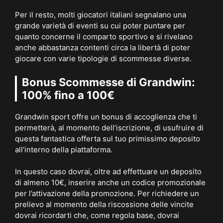
Per il resto, molti giocatori italiani segnalano una
grande varietà di eventi su cui poter puntare per
quanto concerne il comparto sportivo e si rivelano
anche abbastanza contenti circa la libertà di poter
giocare con varie tipologie di scommesse diverse.
Bonus Scommesse di Grandwin:
100% fino a 100€
Grandwin sport offre un bonus di accoglienza che ti
permetterà, al momento dell’iscrizione, di usufruire di
questa fantastica offerta sul tuo primissimo deposito
all’interno della piattaforma.
In questo caso dovrai, oltre ad effettuare un deposito
di almeno 10€, inserire anche un codice promozionale
per l’attivazione della promozione. Per richiedere un
prelievo al momento della riscossione delle vincite
dovrai ricordarti che, come regola base, dovrai